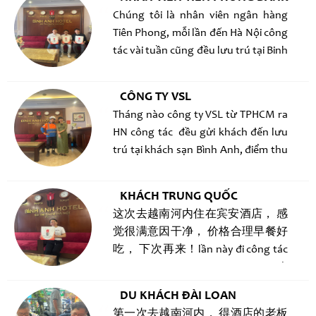
sư, cảm ơn khách sạn Binh Anh !
Chúng tôi là nhân viên ngân hàng
Tiên Phong, mỗi lần đến Hà Nội công
tác vài tuần cũng đều lưu trú tại Binh
Anh hotel, ăn sáng ngon, được chọn
toàn các món ngon đặc sắc của Hà
CÔNG TY VSL
Nội, mà giá cả lại cực kỳ hợp lý mới
Tháng nào công ty VSL từ TPHCM ra
lưu trú lâu ngày đến vậy, Vị trí của
HN công tác đều gửi khách đến lưu
Khách sạn cũng ngay trung tâm,
trú tại khách sạn Bình Anh, điểm thu
nhưng đặc biệt buổi tối rất yên tĩnh !
hút của KS Binh Anh là sự sạch sẽ và
vị trí ở trung tâm Hà Nội, xung
KHÁCH TRUNG QUỐC
quanh có nhiều món ăn ngon, và đặc
这次去越南河内住在宾安酒店， 感
biệt giá rất hợp lý !
觉很满意因干净， 价格合理早餐好
吃， 下次再来！lần này đi công tác
tai Hà Nội, trú tại Binh Anh Hotel, rất
hài lòng vì phòng ốc sạch sẽ, ăn sang
DU KHÁCH ĐÀI LOAN
ngon , giá lại hợp lý, hẹn lần sau sẽ
第一次去越南河内， 得酒店的老板