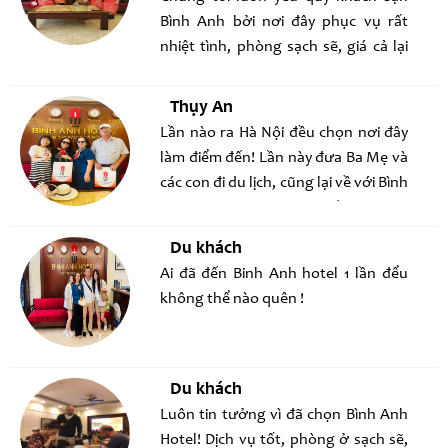
LẦN SAU SẼ LẠI ĐẾN VÀ GIỚI THIỆU
Bình Anh bởi nơi đây phục vụ rất
CHO BẠN BÈ KHI ĐẾN HN CÔNG TÁC
nhiệt tình, phòng sạch sẽ, giá cả lại
HAY DU LỊCH
hợp lý, sẽ luôn ủng hộ !
Thụy An
Lần nào ra Hà Nội đều chọn nơi đây
làm điểm đến! Lần này đưa Ba Mẹ và
các con đi du lịch, cũng lại về với Bình
Anh hotel, cảm giác như về nhà vậy !
Du khách
Ai đã đến Binh Anh hotel 1 lần đểu
không thể nào quên !
Du khách
Luôn tin tưởng vì đã chọn Bình Anh
Hotel! Dịch vụ tốt, phòng ở sạch sẽ,