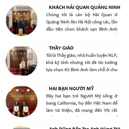
hợp lý !
Nội, nhân viên phục vụ nhiệt tình, tôi
KHÁCH HẢI QUAN QUẢNG NINH
đã tặng cho nhân viên khách sạn 1
Chúng tôi là cán bộ Hải Quan ở
món hộp kẹo sô-cô-la, cảm ơn và
Quảng Ninh lên Hà Nội công tác, lần
hẹn gặp lại!
đầu tiên chon khách sạn Bình Anh
cũng hơi lo ngại, nhưng khi ở thực tế
thấy rất ổn, phòng sạch sẽ và ngay
THẦY GIÁO
trung tâm, đi lại khá thuận tiện, và
Tôi là Thầy giáo, nhà huấn luyện NLP,
đã quay lại ở lần thứ 2, chắc chắn sẽ
khá kỹ tính nhưng tôi đã tin tưởng
đến nhiều lần tiếp theo
lựa chọn KS Bình Anh làm chỗ ở cho
bạn từ TPHCM ra Hà Nội công tác,
sạch sẽ là điều tôi thích nhất ở Binh
HAI BẠN NGƯỜI MỸ
Anh Hotel
Đây hai bạn trẻ Người Mỹ sống ở
bang California, họ đến Việt Nam để
làm từ thiện, đã mang đến VN rất
nhiều những đầu lọc nước sạch để
tặng cho bà con vùng sâu, những