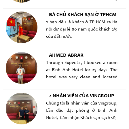
Hotel, chúng tôi rất vui vì gần chỗ
làm việc đi lại thuận lợi, Khách sạn
BÀ CHỦ KHÁCH SẠN Ở TPHCM
sạch sẽ, yên tĩnh, giá cả hợp lý. nếu
2 bạn đều là khách ở TP HCM ra Hà
lần sau đến VN chắc chắn sẽ chọn KS
nội dự đại lễ 80 năm quốc khách 2/9
này
của đất nước
AHMED ABRAR
Through Expedia , I booked a room
at Bình Anh Hotel for 25 days. The
hotel was very clean and located
right in the center of Hanoi. The staff
was very attentive, and I gifted the
2 NHÂN VIÊN CỦA VINGROUP
hotel staff a box of chocolates.
Chúng tôi là nhân viên của Vingroup,
Thanks, and see you again! Qua
Lần đầu đặt phòng ở Binh Anh
mạng Expedia tôi đặt phòng ở
Hotel, Cảm nhận Khách sạn sạch sẽ,
khách sạn Bình Anh 25 ngày, khách
ngay trung tâm Hà Nội mà giá rất
sạn rất sạch sẽ, ngay Trung tâm Hà