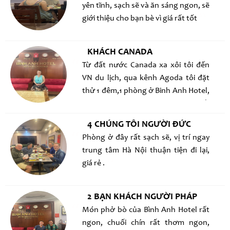
yên tĩnh, sạch sẽ và ăn sáng ngon, sẽ
giới thiệu cho bạn bè vì giá rất tốt
KHÁCH CANADA
Từ đất nước Canada xa xôi tôi đến
VN du lịch, qua kênh Agoda tôi đặt
thử 1 đêm,1 phòng ở Binh Anh Hotel,
khách sạn không quá lớn nhưng rất
sạch sẽ, ăn sáng ngon, phục vụ rất
4 CHÚNG TÔI NGƯỜI ĐỨC
thân thiện và tôi đã ở thêm 2 đêm
Phòng ở đây rất sạch sẽ, vị trí ngay
trung tâm Hà Nội thuận tiện đi lại,
giá rẻ .
2 BẠN KHÁCH NGƯỜI PHÁP
Món phở bò của Bình Anh Hotel rất
ngon, chuối chín rất thơm ngon,