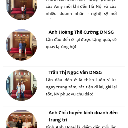
của Amy mỗi khi đến Hà Nội và của
nhiều doanh nhân - nghệ sỹ nổi
tiếng. Chi phí vô cùng hợp lý, phòng
sạch đẹp đầy đủ tiện nghi, nhất là bà
Anh Hoàng Thế Cường DN SG
chủ cực kỳ dễ thương. Lần nào đến
Lần đầu đến ở lại được tặng quà, sẽ
ở cũng có quà. 50 phốThi Sách nơi ở
quay lại ủng hộ!
thuận tiện với các con phố của Hà
Nội
Trần Thị Ngọc Vân DNSG
Lần đầu đến ở là thích luôn vì ks
ngay trung tâm, rất tiện đi lại, giá lại
tốt, NV phục vụ chu đáo!
Anh Chí chuyên kinh doanh đèn
trang trí
Bình Anh Hotel là điểm đến mỗi lần