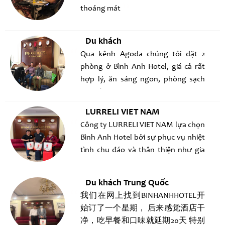
thoáng mát
Du khách
Qua kênh Agoda chúng tôi đặt 2
phòng ở Bình Anh Hotel, giá cả rất
hợp lý, ăn sáng ngon, phòng sạch
sẽ, nếu có dịp chúng tôi sẽ quay lại,
Cảm ơn Bình Anh hotel!
LURRELI VIET NAM
Công ty LURRELI VIET NAM lựa chọn
Bình Anh Hotel bởi sự phục vụ nhiệt
tình chu đáo và thân thiện như gia
đình của mình!
Du khách Trung Quốc
我们在网上找到BINHANHHOTEL开
始订了一个星期， 后来感觉酒店干
净，吃早餐和口味就延期20天 特别