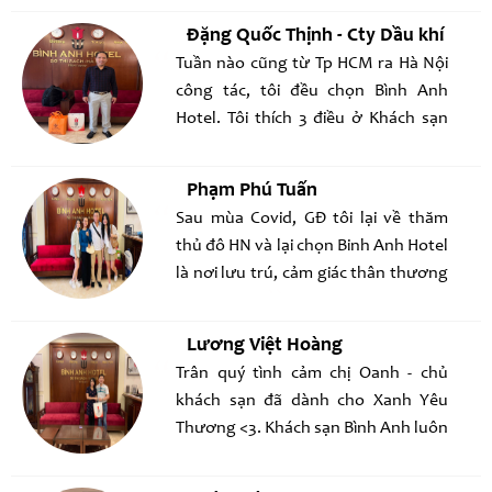
Đặng Quốc Thịnh - Cty Dầu khí
Tuần nào cũng từ Tp HCM ra Hà Nội
công tác, tôi đều chọn Bình Anh
Hotel. Tôi thích 3 điều ở Khách sạn
này là: Sạch sẽ, chu đáo và đặc biệt là
giá rất HỢP LÝ
Phạm Phú Tuấn
Sau mùa Covid, GĐ tôi lại về thăm
thủ đô HN và lại chọn Binh Anh Hotel
là nơi lưu trú, cảm giác thân thương
như ở nhà !
Lương Việt Hoàng
Trân quý tình cảm chị Oanh - chủ
khách sạn đã dành cho Xanh Yêu
Thương <3. Khách sạn Bình Anh luôn
là lựa chọn ưu tiên cho những
chuyến công tác tại Hà Nội của ACE