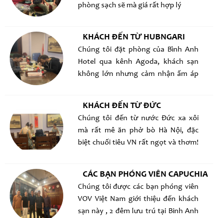
phòng sạch sẽ mà giá rất hợp lý
KHÁCH ĐẾN TỪ HUBNGARI
Chúng tôi đặt phòng của Bình Anh
Hotel qua kênh Agoda, khách sạn
không lớn nhưng cảm nhận ấm áp
và sạch sẽ, chúng tôi ngủ ngon, giá
không đắt mà bữa sáng miễn phí rất
KHÁCH ĐẾN TỪ ĐỨC
ngon
Chúng tôi đến từ nước Đức xa xôi
mà rất mê ăn phở bò Hà Nội, đặc
biệt chuối tiêu VN rất ngọt và thơm!
CÁC BẠN PHÓNG VIÊN CAPUCHIA
Chúng tôi được các bạn phóng viên
VOV Việt Nam giới thiệu đến khách
sạn này , 2 đêm lưu trú tại Binh Anh