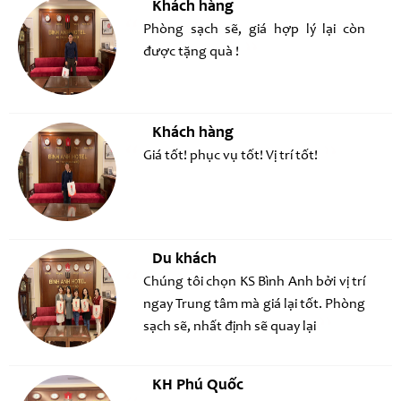
Khách hàng
chúng tôi. Vị trí tuyệt vời ngay trung
Phòng sạch sẽ, giá hợp lý lại còn
tâm phố cổ, phòng ốc sạch sẽ tiện
được tặng quà !
nghi, giá cả phải chăng. Chị chủ
khách sạn dễ thương, thân thiện.
Khách hàng
Giá tốt! phục vụ tốt! Vị trí tốt!
Du khách
Chúng tôi chọn KS Bình Anh bởi vị trí
ngay Trung tâm mà giá lại tốt. Phòng
sạch sẽ, nhất định sẽ quay lại
KH Phú Quốc