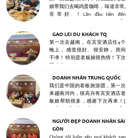
quay lại !
娘带我们去喝鸡蛋咖啡， 味道非常,
非常好 ！Lần đầu tiên đến
HN, được bà chủ Binh Anh Hotel dẫn
đi thưởng thức cà phê trứng tại 39
GAO LEI DU KHÁCH TQ
Nguyễn Hữu Huân Hà Nội, thơm
第一次去越南， 在宾安酒店住4个
ngon tuyệt vời!
晚上， 感觉很好、 很安静， 房间
干净！ 特别是老板娘很热情！下次
再来住！ Lần đầu tiên đi Việt Nam,
đặt 4 đêm tại Binh Anh hotel, cảm
DOANH NHÂN TRUNG QUỐC
giác rất tốt, yên tĩnh, phòng sạch sẽ,
我们是中国的老板旅游团，第一次
đặc biệt bà chủ rất nhiệt tình giúp
来越南河内，很高兴有宾安酒店老
đỡ, lần sau lại quay lại ở
板娘帮助很多，感谢下次再来！(
CHÚNG TÔI LÀ ĐOÀN DOANH NHÂN
TQ, LẦN ĐẦU TIỀN ĐẾN HÀ NỘI,
NGƯỜI ĐẸP DOANH NHÂN SÀI
ĐƯỢC BÀ CHỦ BINH ANH HOTEL
GÒN
GIÚP ĐỠ RẤT NHIỀU, XIN CẢM ƠN ,
Chúng tôi luôn yêu quý khách sạn