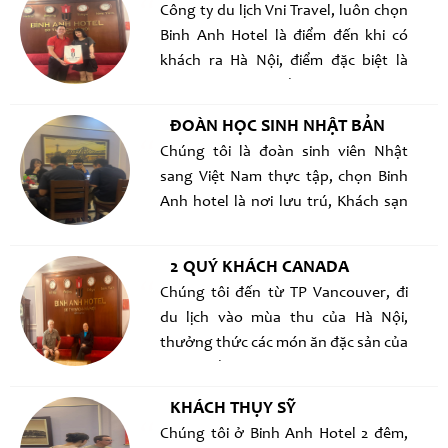
Công ty du lịch Vni Travel, luôn chọn
Binh Anh Hotel là điểm đến khi có
khách ra Hà Nội, điểm đặc biệt là
ngay trung tâm, rất tiện đi lại, Hôm
nay được bà chủ tặng quà, vui
ĐOÀN HỌC SINH NHẬT BẢN
Chúng tôi là đoàn sinh viên Nhật
sang Việt Nam thực tập, chọn Binh
Anh hotel là nơi lưu trú, Khách sạn
sạch sẽ, ngay trung tâm mà giá
không đắt, phù hợp với sinh viên, có
2 QUÝ KHÁCH CANADA
dịp se quay lại ! chủ khách sạn
Chúng tôi đến từ TP Vancouver, đi
còn cho mượn áo comple
du lịch vào mùa thu của Hà Nội,
thưởng thức các món ăn đặc sản của
Hà nội rất ngon, lưu trú tài Binh Anh
Hotel, giá phòng rất tốt, phòng ốc
KHÁCH THỤY SỸ
sạch sẽ, cách Hồ Hoàn Kiếm rất gần,
Chúng tôi ở Binh Anh Hotel 2 đêm,
đi bộ được