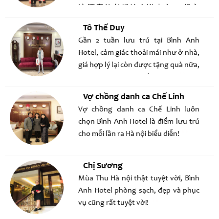
这酒店的老板娘会说中文， 很方
便！ Trên mạng chúng tôi tìm thấy
Tô Thế Duy
BÌNH ANH HOTEL, mới đầu đặt thử 1
Gần 2 tuần lưu trú tại Bình Anh
tuần, ở thấy khách sạn rất sạch, ăn
Hotel, cảm giác thoải mái như ở nhà,
sáng hợp khẩu vị, và chúng tôi quyết
giá hợp lý lại còn được tặng quà nữa,
định gia hạn ở thêm 20 ngày. Đặc
tháng sau lại ra ở 1 tuần nữa !
biệt là chủ khách sạn biết nói tiếng
TQ nên càng thuận tiện
Vợ chồng danh ca Chế Linh
Vợ chồng danh ca Chế Linh luôn
chọn Bình Anh Hotel là điểm lưu trú
cho mỗi lần ra Hà nội biểu diễn!
Chị Sương
Mùa Thu Hà nội thật tuyệt vời, Bình
Anh Hotel phòng sạch, đẹp và phục
vụ cũng rất tuyệt vời!