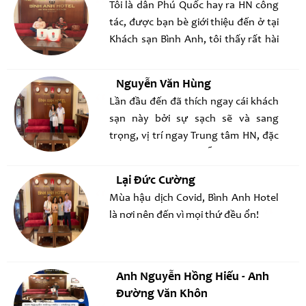
Tôi là dân Phú Quốc hay ra HN công
tác, được bạn bè giới thiệu đến ở tại
Khách sạn Bình Anh, tôi thấy rất hài
lòng vì cách phục vụ nhiệt tình của
cả nhân viên lần bà chủ khách sạn
Nguyễn Văn Hùng
Lần đầu đến đã thích ngay cái khách
sạn này bởi sự sạch sẽ và sang
trọng, vị trí ngay Trung tâm HN, đặc
biệt là giá cực kỳ dễ thương! Will
Comeback!
Lại Đức Cường
Mùa hậu dịch Covid, Bình Anh Hotel
là nơi nên đến vì mọi thứ đều ổn!
Anh Nguyễn Hồng Hiếu - Anh
Đường Văn Khôn