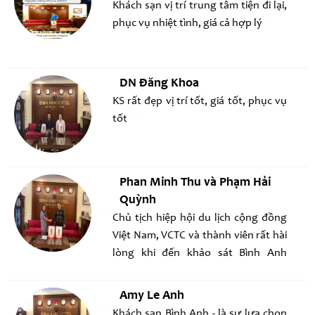
Khách sạn vị trí trung tâm tiện đi lại,
phục vụ nhiệt tình, giá cả hợp lý
DN Đăng Khoa
KS rất đẹp vị trí tốt, giá tốt, phục vụ
tốt
Phan Minh Thu và Phạm Hải
Quỳnh
Chủ tịch hiệp hội du lịch cộng đồng
Việt Nam, VCTC và thành viên rất hài
lòng khi đến khảo sát Bình Anh
Hotel, thuận tiện giao thông, sạch
đẹp giá hợp lý!
Amy Le Anh
Khách sạn Bình Anh - là sự lựa chọn