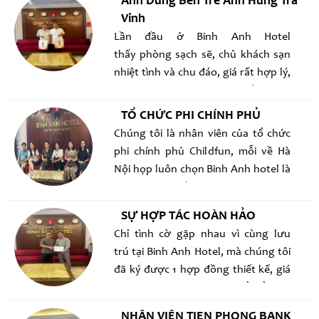
Anh Dũng Bến Tre Anh Hùng Trà
nơi còn chưa có nước sạch để sinh
Vinh
hoạt, Thật ngưỡng mộ! Cảm ơn
Lần đầu ở Binh Anh Hotel
Hai bạn đã chọn Binh Anh Hotel là
thấy phòng sạch sẽ, chủ khách sạn
điểm lưu trú cho chuyến đi này
nhiệt tình và chu đáo, giá rất hợp lý,
các bạn đi công tác ở đây rất thuận
tiện, đặc biệt gần quán bia hơi ngon
TỔ CHỨC PHI CHÍNH PHỦ
và rẻ, 2 tháng nữa dẫn đoàn ra Hn
Chúng tôi là nhân viên của tổ chức
nhất định sẽ tới đây ủng hộ
phi chính phủ Childfun, mỗi về Hà
Nội họp luôn chọn Binh Anh hotel là
nơi lưu trú , gần Cty mà giá phòng
rất hợp lý, phòng sạch sẽ, được NV
SỰ HỢP TÁC HOÀN HẢO
của KS tận tình giúp đỡ trong mọi
Chỉ tình cờ gặp nhau vì cùng lưu
việc
trú tại Binh Anh Hotel, mà chúng tôi
đã ký được 1 hợp đồng thiết kế, giá
trị tuy không lớn nhưng thể hiển sực
tin tưởng tuyệt đối giữa 2 kiến trúc
NHÂN VIÊN TIEN PHONG BANK