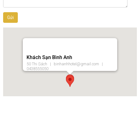
Khách Sạn Bình Anh
50 Thi Sách | binhanhhotel@gmail.com |
0438555050