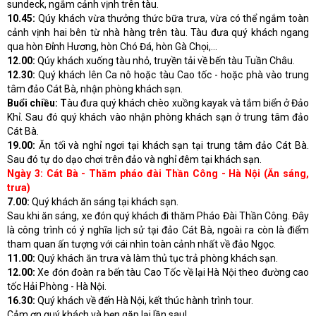
sundeck, ngắm cảnh vịnh trên tàu.
10.45:
Qúy khách vừa thưởng thức bữa trưa, vừa có thể ngắm toàn
cảnh vịnh hai bên từ nhà hàng trên tàu. Tàu đưa quý khách ngang
qua hòn Đỉnh Hương, hòn Chó Đá, hòn Gà Chọi,...
12.00:
Qúy khách xuống tàu nhỏ, truyền tải về bến tàu Tuần Châu.
12.30:
Quý khách lên Ca nô hoặc tàu Cao tốc - hoặc phà vào trung
tâm đảo Cát Bà, nhận phòng khách sạn.
Buổi chiều: T
àu đưa quý khách chèo xuồng kayak và tắm biển ở Đảo
Khỉ. Sau đó quý khách vào nhận phòng khách sạn ở trung tâm đảo
Cát Bà.
19.00:
Ăn tối và nghỉ ngơi tại khách sạn tại trung tâm đảo Cát Bà.
Sau đó tự do dạo chơi trên đảo và nghỉ đêm tại khách sạn.
Ngày 3: Cát Bà - Thăm pháo đài Thần Công - Hà Nội (Ăn sáng,
trưa)
7.00:
Quý khách ăn sáng tại khách sạn.
Sau khi ăn sáng, xe đón quý khách đi thăm Pháo Đài Thần Công. Đây
là công trình có ý nghĩa lịch sử tại đảo Cát Bà, ngoài ra còn là điểm
tham quan ấn tượng với cái nhìn toàn cảnh nhất về đảo Ngọc.
11.00:
Quý khách ăn trưa và làm thủ tục trả phòng khách sạn.
12.00:
Xe đón đoàn ra bến tàu Cao Tốc về lại Hà Nội theo đường cao
tốc Hải Phòng - Hà Nội.
16.30:
Quý khách về đến Hà Nội, kết thúc hành trình tour.
Cảm ơn quý khách và hẹn gặp lại lần sau!