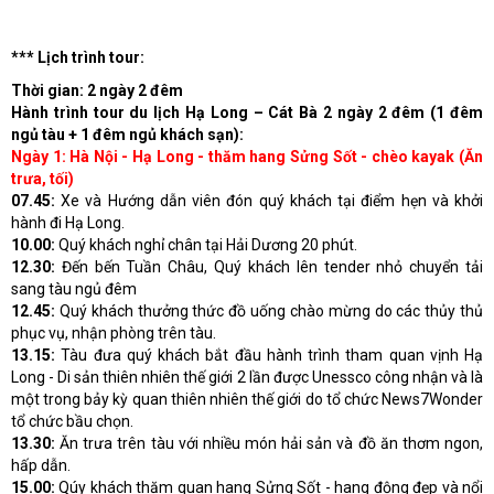
*** Lịch trình tour:
Thời gian: 2 ngày 2 đêm
Hành trình tour du lịch Hạ Long – Cát Bà 2 ngày 2 đêm (1 đêm
ngủ tàu + 1 đêm ngủ khách sạn):
Ngày 1: Hà Nội - Hạ Long - thăm hang Sửng Sốt - chèo kayak (Ăn
trưa, tối)
07.45:
Xe và Hướng dẫn viên đón quý khách tại điểm hẹn và khởi
hành đi Hạ Long.
10.00:
Quý khách nghỉ chân tại Hải Dương 20 phút.
12.30:
Đến bến Tuần Châu, Quý khách lên tender nhỏ chuyển tải
sang tàu ngủ đêm
12.45:
Quý khách thưởng thức đồ uống chào mừng do các thủy thủ
phục vụ, nhận phòng trên tàu.
13.15:
Tàu đưa quý khách bắt đầu hành trình tham quan vịnh Hạ
Long - Di sản thiên nhiên thế giới 2 lần được Unessco công nhận và là
một trong bảy kỳ quan thiên nhiên thế giới do tổ chức News7Wonder
tổ chức bầu chọn.
13.30:
Ăn trưa trên tàu với nhiều món hải sản và đồ ăn thơm ngon,
hấp dẫn.
15.00:
Qúy khách thăm quan hang Sửng Sốt - hang động đẹp và nổi