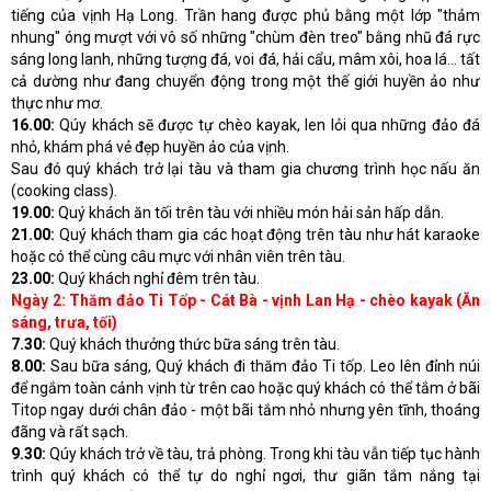
tiếng của vịnh Hạ Long. Trần hang được phủ bằng một lớp "thảm
nhung" óng mượt với vô số những "chùm đèn treo" bằng nhũ đá rực
sáng long lanh, những tượng đá, voi đá, hải cẩu, mâm xôi, hoa lá... tất
cả dường như đang chuyển động trong một thế giới huyền ảo như
thực như mơ.
16.00:
Qúy khách sẽ được tự chèo kayak, len lỏi qua những đảo đá
nhỏ, khám phá vẻ đẹp huyền ảo của vịnh.
Sau đó quý khách trở lại tàu và tham gia chương trình học nấu ăn
(cooking class).
19.00:
Quý khách ăn tối trên tàu với nhiều món hải sản hấp dẫn.
21.00:
Quý khách tham gia các hoạt động trên tàu như hát karaoke
hoặc có thể cùng câu mực với nhân viên trên tàu.
23.00:
Quý khách nghỉ đêm trên tàu.
Ngày 2: Thăm đảo Ti Tốp - Cát Bà - vịnh Lan Hạ - chèo kayak (Ăn
sáng, trưa, tối)
7.30:
Quý khách thưởng thức bữa sáng trên tàu.
8.00:
Sau bữa sáng, Quý khách đi thăm đảo Ti tốp. Leo lên đỉnh núi
để ngắm toàn cảnh vịnh từ trên cao hoặc quý khách có thể tắm ở bãi
Titop ngay dưới chân đảo - một bãi tắm nhỏ nhưng yên tĩnh, thoáng
đãng và rất sạch.
9.30:
Qúy khách trở về tàu, trả phòng. Trong khi tàu vẫn tiếp tục hành
trình quý khách có thể tự do nghỉ ngơi, thư giãn tắm nắng tại