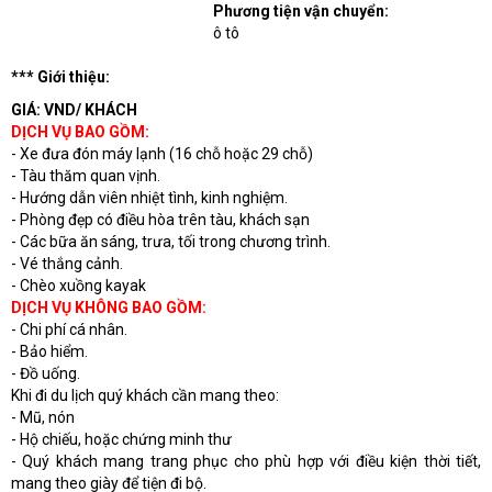
Phương tiện vận chuyển:
ô tô
*** Giới thiệu:
GIÁ: VND/ KHÁCH
DỊCH VỤ BAO GỒM:
- Xe đưa đón máy lạnh (16 chỗ hoặc 29 chỗ)
- Tàu thăm quan vịnh.
- Hướng dẫn viên nhiệt tình, kinh nghiệm.
- Phòng đẹp có điều hòa trên tàu, khách sạn
- Các bữa ăn sáng, trưa, tối trong chương trình.
- Vé thắng cảnh.
- Chèo xuồng kayak
DỊCH VỤ KHÔNG BAO GỒM:
- Chi phí cá nhân.
- Bảo hiểm.
- Đồ uống.
Khi đi du lịch quý khách cần mang theo:
- Mũ, nón
- Hộ chiếu, hoặc chứng minh thư
- Quý khách mang trang phục cho phù hợp với điều kiện thời tiết,
mang theo giày để tiện đi bộ.